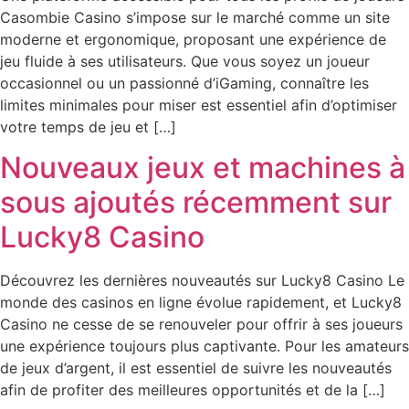
Casombie Casino s’impose sur le marché comme un site
moderne et ergonomique, proposant une expérience de
jeu fluide à ses utilisateurs. Que vous soyez un joueur
occasionnel ou un passionné d’iGaming, connaître les
limites minimales pour miser est essentiel afin d’optimiser
votre temps de jeu et […]
Nouveaux jeux et machines à
sous ajoutés récemment sur
Lucky8 Casino
Découvrez les dernières nouveautés sur Lucky8 Casino Le
monde des casinos en ligne évolue rapidement, et Lucky8
Casino ne cesse de se renouveler pour offrir à ses joueurs
une expérience toujours plus captivante. Pour les amateurs
de jeux d’argent, il est essentiel de suivre les nouveautés
afin de profiter des meilleures opportunités et de la […]