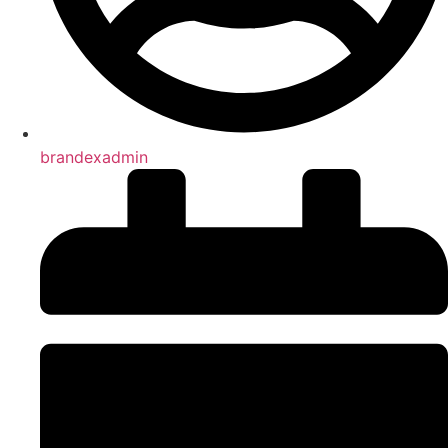
brandexadmin