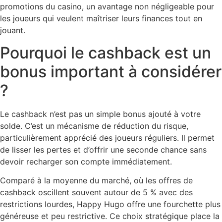
promotions du casino, un avantage non négligeable pour
les joueurs qui veulent maîtriser leurs finances tout en
jouant.
Pourquoi le cashback est un
bonus important à considérer
?
Le cashback n’est pas un simple bonus ajouté à votre
solde. C’est un mécanisme de réduction du risque,
particulièrement apprécié des joueurs réguliers. Il permet
de lisser les pertes et d’offrir une seconde chance sans
devoir recharger son compte immédiatement.
Comparé à la moyenne du marché, où les offres de
cashback oscillent souvent autour de 5 % avec des
restrictions lourdes, Happy Hugo offre une fourchette plus
généreuse et peu restrictive. Ce choix stratégique place la