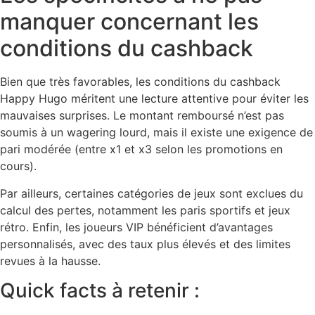
manquer concernant les
conditions du cashback
Bien que très favorables, les conditions du cashback
Happy Hugo méritent une lecture attentive pour éviter les
mauvaises surprises. Le montant remboursé n’est pas
soumis à un wagering lourd, mais il existe une exigence de
pari modérée (entre x1 et x3 selon les promotions en
cours).
Par ailleurs, certaines catégories de jeux sont exclues du
calcul des pertes, notamment les paris sportifs et jeux
rétro. Enfin, les joueurs VIP bénéficient d’avantages
personnalisés, avec des taux plus élevés et des limites
revues à la hausse.
Quick facts à retenir :