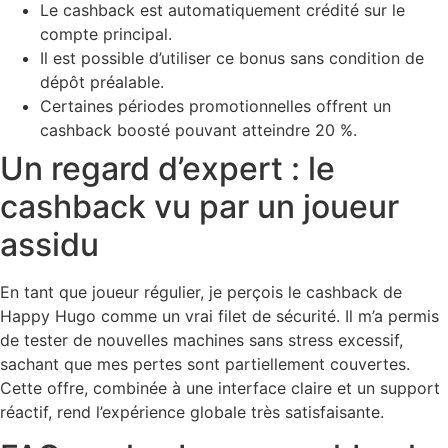
Le cashback est automatiquement crédité sur le
compte principal.
Il est possible d’utiliser ce bonus sans condition de
dépôt préalable.
Certaines périodes promotionnelles offrent un
cashback boosté pouvant atteindre 20 %.
Un regard d’expert : le
cashback vu par un joueur
assidu
En tant que joueur régulier, je perçois le cashback de
Happy Hugo comme un vrai filet de sécurité. Il m’a permis
de tester de nouvelles machines sans stress excessif,
sachant que mes pertes sont partiellement couvertes.
Cette offre, combinée à une interface claire et un support
réactif, rend l’expérience globale très satisfaisante.