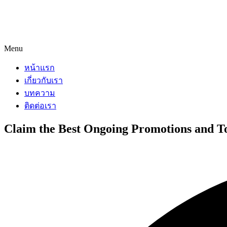
Menu
หน้าแรก
เกี่ยวกับเรา
บทความ
ติดต่อเรา
Claim the Best Ongoing Promotions and 