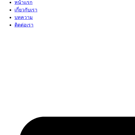
หน้าแรก
เกี่ยวกับเรา
บทความ
ติดต่อเรา