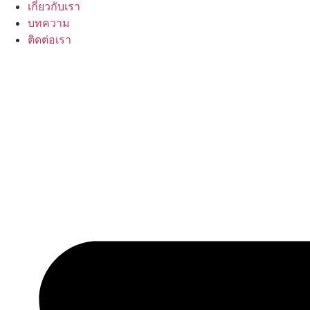
เกี่ยวกับเรา
บทความ
ติดต่อเรา