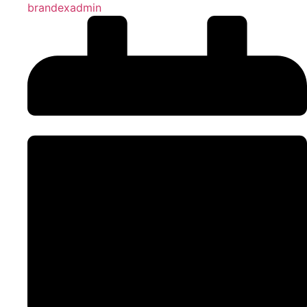
brandexadmin