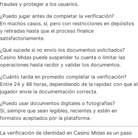
fraudes y proteger a los usuarios.
¿Puedo jugar antes de completar la verificación?
En muchos casos, sí, pero con restricciones en depósitos
y retiradas hasta que el proceso finalice
satisfactoriamente.
¿Qué sucede si no envío los documentos solicitados?
Casino Midas puede suspender tu cuenta o limitar las
operaciones hasta recibir y validar los documentos.
¿Cuánto tarda en promedio completar la verificación?
Entre 24 y 48 horas, dependiendo de la rapidez con que el
jugador envíe la documentación correcta.
¿Puedo usar documentos digitales o fotografías?
Sí, siempre que sean legibles, recientes y estén en
formatos aceptados por la plataforma.
La verificación de identidad en Casino Midas es un paso