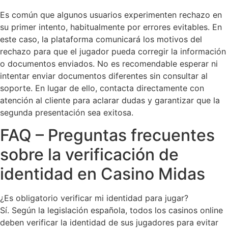
Es común que algunos usuarios experimenten rechazo en
su primer intento, habitualmente por errores evitables. En
este caso, la plataforma comunicará los motivos del
rechazo para que el jugador pueda corregir la información
o documentos enviados. No es recomendable esperar ni
intentar enviar documentos diferentes sin consultar al
soporte. En lugar de ello, contacta directamente con
atención al cliente para aclarar dudas y garantizar que la
segunda presentación sea exitosa.
FAQ – Preguntas frecuentes
sobre la verificación de
identidad en Casino Midas
¿Es obligatorio verificar mi identidad para jugar?
Sí. Según la legislación española, todos los casinos online
deben verificar la identidad de sus jugadores para evitar