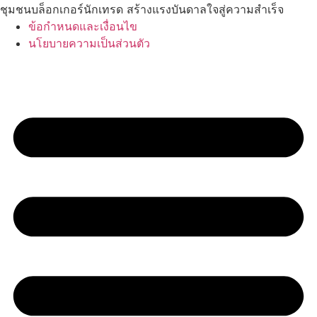
ชุมชนบล็อกเกอร์นักเทรด สร้างแรงบันดาลใจสู่ความสำเร็จ
ข้อกำหนดและเงื่อนไข
นโยบายความเป็นส่วนตัว