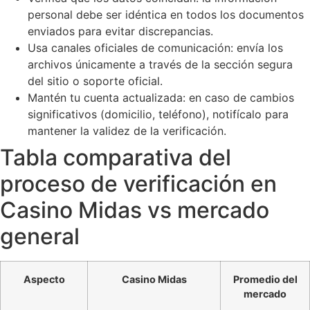
personal debe ser idéntica en todos los documentos
enviados para evitar discrepancias.
Usa canales oficiales de comunicación: envía los
archivos únicamente a través de la sección segura
del sitio o soporte oficial.
Mantén tu cuenta actualizada: en caso de cambios
significativos (domicilio, teléfono), notifícalo para
mantener la validez de la verificación.
Tabla comparativa del
proceso de verificación en
Casino Midas vs mercado
general
Aspecto
Casino Midas
Promedio del
mercado