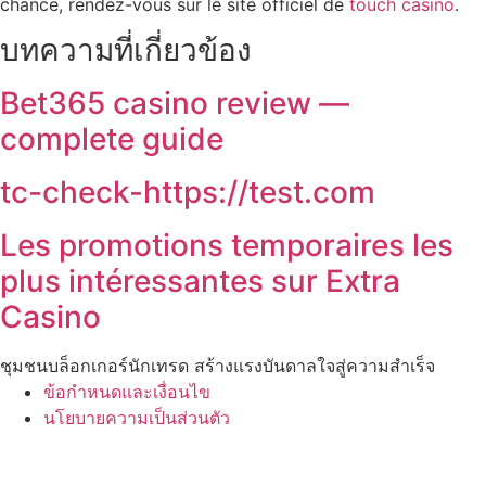
chance, rendez-vous sur le site officiel de
touch casino
.
บทความที่เกี่ยวข้อง
Bet365 casino review —
complete guide
tc-check-https://test.com
Les promotions temporaires les
plus intéressantes sur Extra
Casino
ชุมชนบล็อกเกอร์นักเทรด สร้างแรงบันดาลใจสู่ความสำเร็จ
ข้อกำหนดและเงื่อนไข
นโยบายความเป็นส่วนตัว