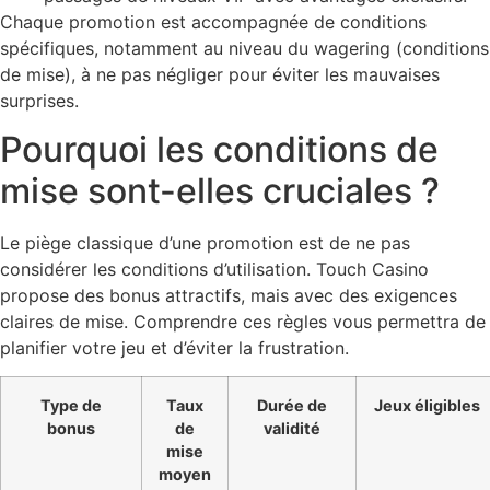
Chaque promotion est accompagnée de conditions
spécifiques, notamment au niveau du wagering (conditions
de mise), à ne pas négliger pour éviter les mauvaises
surprises.
Pourquoi les conditions de
mise sont-elles cruciales ?
Le piège classique d’une promotion est de ne pas
considérer les conditions d’utilisation. Touch Casino
propose des bonus attractifs, mais avec des exigences
claires de mise. Comprendre ces règles vous permettra de
planifier votre jeu et d’éviter la frustration.
Type de
Taux
Durée de
Jeux éligibles
bonus
de
validité
mise
moyen