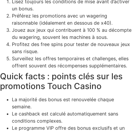
Lisez toujours les conditions de mise avant d’activer
un bonus.
Préférez les promotions avec un wagering
raisonnable (idéalement en dessous de x40).
Jouez aux jeux qui contribuent à 100 % au décompte
du wagering, souvent les machines à sous.
Profitez des free spins pour tester de nouveaux jeux
sans risque.
Surveillez les offres temporaires et challenges, elles
offrent souvent des récompenses supplémentaires.
Quick facts : points clés sur les
promotions Touch Casino
La majorité des bonus est renouvelée chaque
semaine.
Le cashback est calculé automatiquement sans
conditions complexes.
Le programme VIP offre des bonus exclusifs et un