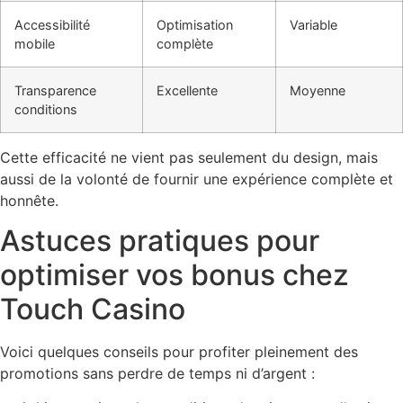
Accessibilité
Optimisation
Variable
mobile
complète
Transparence
Excellente
Moyenne
conditions
Cette efficacité ne vient pas seulement du design, mais
aussi de la volonté de fournir une expérience complète et
honnête.
Astuces pratiques pour
optimiser vos bonus chez
Touch Casino
Voici quelques conseils pour profiter pleinement des
promotions sans perdre de temps ni d’argent :