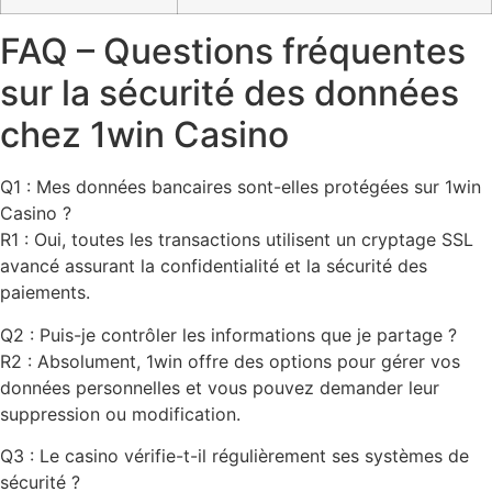
FAQ – Questions fréquentes
sur la sécurité des données
chez 1win Casino
Q1 : Mes données bancaires sont-elles protégées sur 1win
Casino ?
R1 : Oui, toutes les transactions utilisent un cryptage SSL
avancé assurant la confidentialité et la sécurité des
paiements.
Q2 : Puis-je contrôler les informations que je partage ?
R2 : Absolument, 1win offre des options pour gérer vos
données personnelles et vous pouvez demander leur
suppression ou modification.
Q3 : Le casino vérifie-t-il régulièrement ses systèmes de
sécurité ?