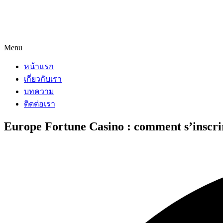
Menu
หน้าแรก
เกี่ยวกับเรา
บทความ
ติดต่อเรา
Europe Fortune Casino : comment s’inscrir