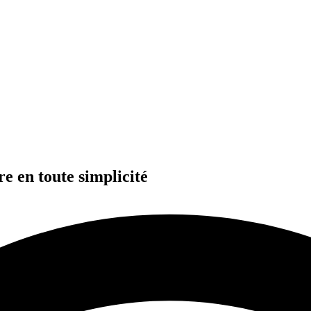
e en toute simplicité