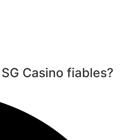
 SG Casino fiables?