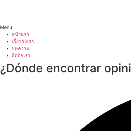
Menu
หน้าแรก
เกี่ยวกับเรา
บทความ
ติดต่อเรา
¿Dónde encontrar opini