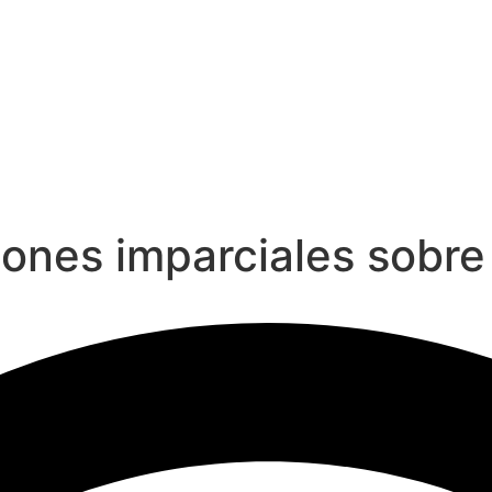
ones imparciales sobre