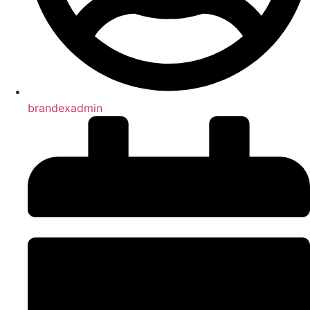
brandexadmin