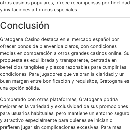
otros casinos populares, ofrece recompensas por fidelidad
y invitaciones a torneos especiales.
Conclusión
Gratogana Casino destaca en el mercado español por
ofrecer bonos de bienvenida claros, con condiciones
medias en comparación a otros grandes casinos online. Su
propuesta es equilibrada y transparente, centrada en
beneficios tangibles y plazos razonables para cumplir las
condiciones. Para jugadores que valoran la claridad y un
buen margen entre bonificación y requisitos, Gratogana es
una opción sólida.
Comparado con otras plataformas, Gratogana podría
mejorar en la variedad y exclusividad de sus promociones
para usuarios habituales, pero mantiene un entorno seguro
y atractivo especialmente para quienes se inician o
prefieren jugar sin complicaciones excesivas. Para más