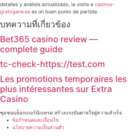
detalles y análisis actualizado, la visita a
casinos-
gratogana.es
es un buen punto de partida.
บทความที่เกี่ยวข้อง
Bet365 casino review —
complete guide
tc-check-https://test.com
Les promotions temporaires les
plus intéressantes sur Extra
Casino
ชุมชนบล็อกเกอร์นักเทรด สร้างแรงบันดาลใจสู่ความสำเร็จ
ข้อกำหนดและเงื่อนไข
นโยบายความเป็นส่วนตัว