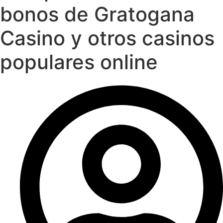
bonos de Gratogana
Casino y otros casinos
populares online