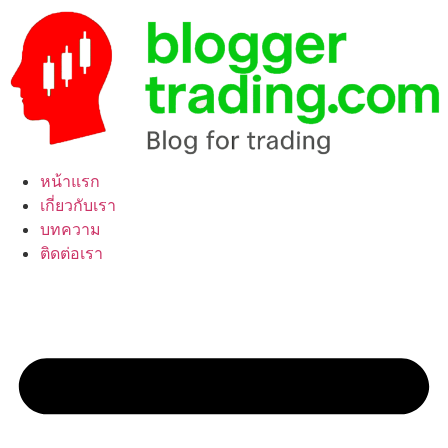
Skip
to
content
หน้าแรก
เกี่ยวกับเรา
บทความ
ติดต่อเรา