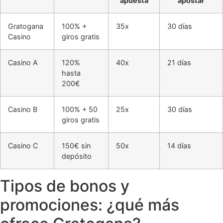
apuesta
apostar
Gratogana
100% +
35x
30 días
Casino
giros gratis
Casino A
120%
40x
21 días
hasta
200€
Casino B
100% + 50
25x
30 días
giros gratis
Casino C
150€ sin
50x
14 días
depósito
Tipos de bonos y
promociones: ¿qué más