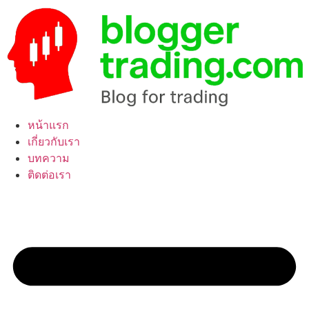
Skip
to
content
หน้าแรก
เกี่ยวกับเรา
บทความ
ติดต่อเรา