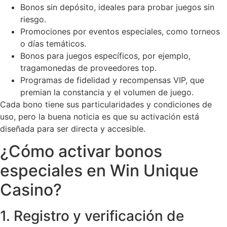
Bonos sin depósito, ideales para probar juegos sin
riesgo.
Promociones por eventos especiales, como torneos
o días temáticos.
Bonos para juegos específicos, por ejemplo,
tragamonedas de proveedores top.
Programas de fidelidad y recompensas VIP, que
premian la constancia y el volumen de juego.
Cada bono tiene sus particularidades y condiciones de
uso, pero la buena noticia es que su activación está
diseñada para ser directa y accesible.
¿Cómo activar bonos
especiales en Win Unique
Casino?
1. Registro y verificación de