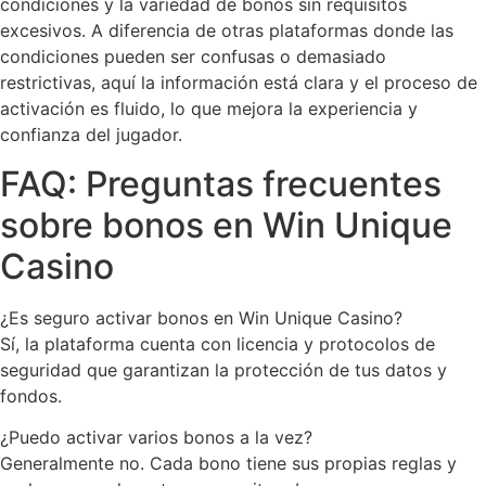
condiciones y la variedad de bonos sin requisitos
excesivos. A diferencia de otras plataformas donde las
condiciones pueden ser confusas o demasiado
restrictivas, aquí la información está clara y el proceso de
activación es fluido, lo que mejora la experiencia y
confianza del jugador.
FAQ: Preguntas frecuentes
sobre bonos en Win Unique
Casino
¿Es seguro activar bonos en Win Unique Casino?
Sí, la plataforma cuenta con licencia y protocolos de
seguridad que garantizan la protección de tus datos y
fondos.
¿Puedo activar varios bonos a la vez?
Generalmente no. Cada bono tiene sus propias reglas y