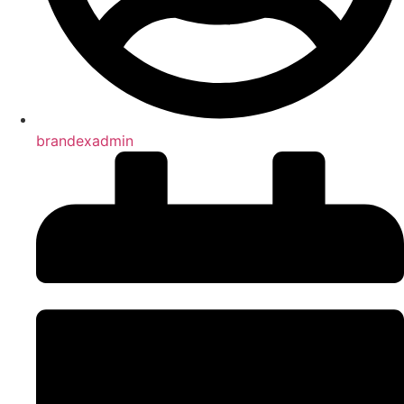
brandexadmin