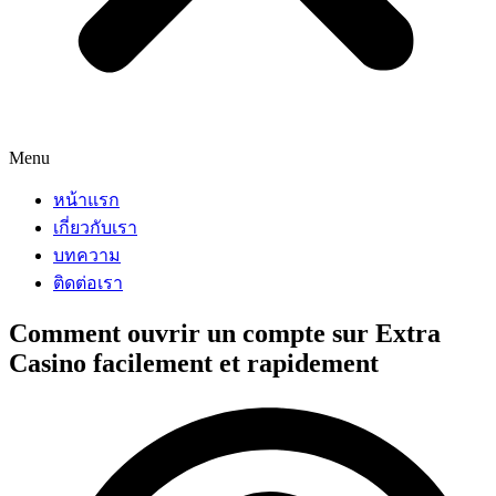
Menu
หน้าแรก
เกี่ยวกับเรา
บทความ
ติดต่อเรา
Comment ouvrir un compte sur Extra
Casino facilement et rapidement