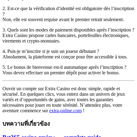
2. Est-ce que la vérification d’identité est obligatoire dès l’inscription
?
Non, elle est souvent requise avant le premier retrait seulement.
3. Quels sont les modes de paiement disponibles après l’inscription ?
Extra Casino propose cartes bancaires, portefeuilles électroniques,
virements et crypto-monnaies.
4. Puis-je m’inscrire si je suis un joueur débutant ?
Absolument, la plateforme est conçue pour être accessible à tous.
5. Le bonus de bienvenue est-il automatique après l’inscription ?
Vous devez effectuer un premier dépôt pour activer le bonus.
Ouvrir un compte sur Extra Casino est donc simple, rapide et
sécurisé. En quelques clics, vous entrez dans un univers de jeux
variés et d’opportunités de gains, avec toutes les garanties
nécessaires pour jouer en toute sérénité. N’attendez plus, votre
aventure commence sur
extra-online.com
!
บทความที่เกี่ยวข้อง