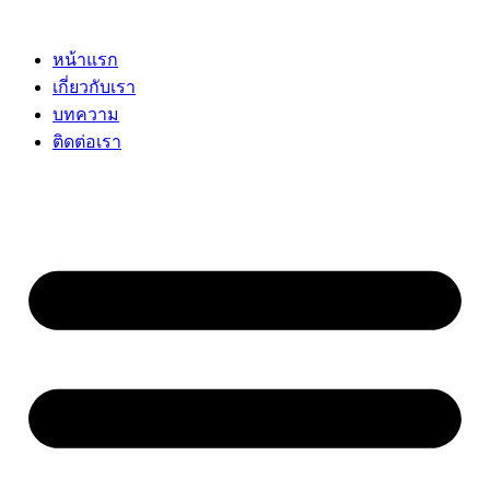
Skip
to
content
หน้าแรก
เกี่ยวกับเรา
บทความ
ติดต่อเรา