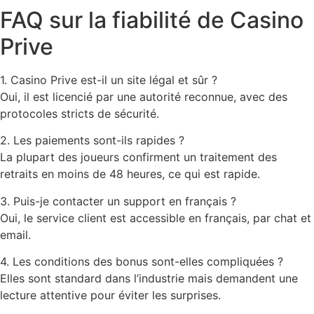
FAQ sur la fiabilité de Casino
Prive
1. Casino Prive est-il un site légal et sûr ?
Oui, il est licencié par une autorité reconnue, avec des
protocoles stricts de sécurité.
2. Les paiements sont-ils rapides ?
La plupart des joueurs confirment un traitement des
retraits en moins de 48 heures, ce qui est rapide.
3. Puis-je contacter un support en français ?
Oui, le service client est accessible en français, par chat et
email.
4. Les conditions des bonus sont-elles compliquées ?
Elles sont standard dans l’industrie mais demandent une
lecture attentive pour éviter les surprises.