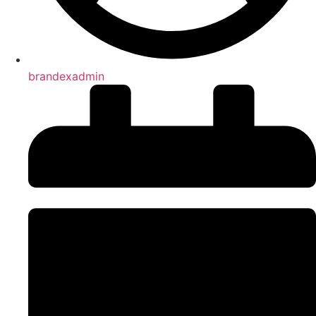
brandexadmin