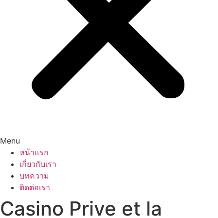
Menu
หน้าแรก
เกี่ยวกับเรา
บทความ
ติดต่อเรา
Casino Prive et la