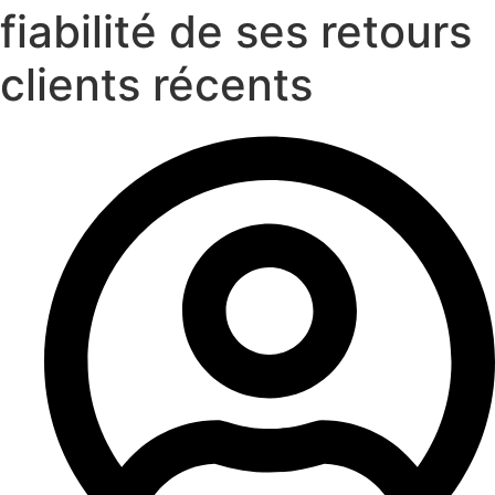
fiabilité de ses retours
clients récents