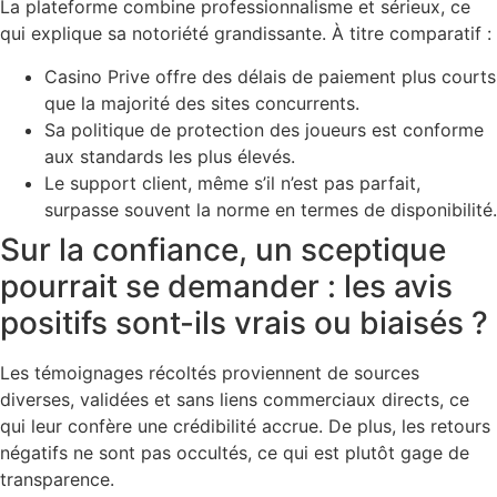
La plateforme combine professionnalisme et sérieux, ce
qui explique sa notoriété grandissante. À titre comparatif :
Casino Prive offre des délais de paiement plus courts
que la majorité des sites concurrents.
Sa politique de protection des joueurs est conforme
aux standards les plus élevés.
Le support client, même s’il n’est pas parfait,
surpasse souvent la norme en termes de disponibilité.
Sur la confiance, un sceptique
pourrait se demander : les avis
positifs sont-ils vrais ou biaisés ?
Les témoignages récoltés proviennent de sources
diverses, validées et sans liens commerciaux directs, ce
qui leur confère une crédibilité accrue. De plus, les retours
négatifs ne sont pas occultés, ce qui est plutôt gage de
transparence.