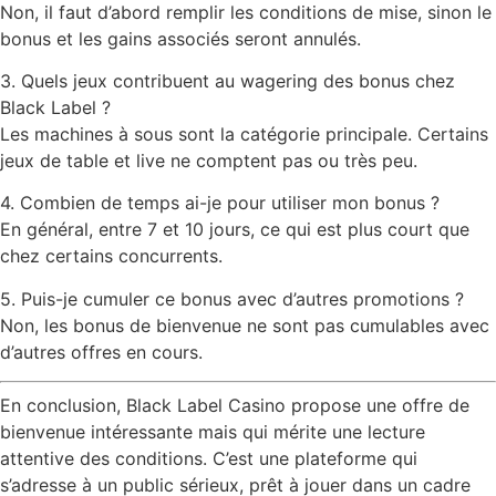
Non, il faut d’abord remplir les conditions de mise, sinon le
bonus et les gains associés seront annulés.
3. Quels jeux contribuent au wagering des bonus chez
Black Label ?
Les machines à sous sont la catégorie principale. Certains
jeux de table et live ne comptent pas ou très peu.
4. Combien de temps ai-je pour utiliser mon bonus ?
En général, entre 7 et 10 jours, ce qui est plus court que
chez certains concurrents.
5. Puis-je cumuler ce bonus avec d’autres promotions ?
Non, les bonus de bienvenue ne sont pas cumulables avec
d’autres offres en cours.
En conclusion, Black Label Casino propose une offre de
bienvenue intéressante mais qui mérite une lecture
attentive des conditions. C’est une plateforme qui
s’adresse à un public sérieux, prêt à jouer dans un cadre