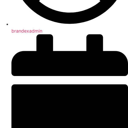
brandexadmin