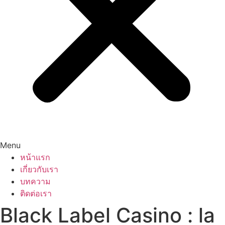
Menu
หน้าแรก
เกี่ยวกับเรา
บทความ
ติดต่อเรา
Black Label Casino : la