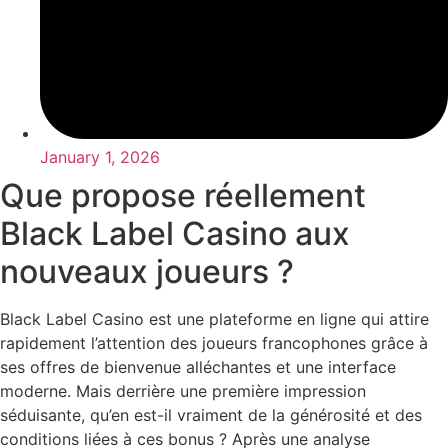
January 1, 2026
Que propose réellement
Black Label Casino aux
nouveaux joueurs ?
Black Label Casino est une plateforme en ligne qui attire
rapidement l’attention des joueurs francophones grâce à
ses offres de bienvenue alléchantes et une interface
moderne. Mais derrière une première impression
séduisante, qu’en est-il vraiment de la générosité et des
conditions liées à ces bonus ? Après une analyse