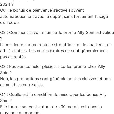
2024 ?
Oui, le bonus de bienvenue s’active souvent
automatiquement avec le dépôt, sans forcément l’usage
d’un code.
Q2 : Comment savoir si un code promo Ally Spin est valide
?
La meilleure source reste le site officiel ou les partenaires
affiliés fiables. Les codes expirés ne sont généralement
pas acceptés.
Q3 : Peut-on cumuler plusieurs codes promo chez Ally
Spin ?
Non, les promotions sont généralement exclusives et non
cumulables entre elles.
Q4 : Quelle est la condition de mise pour les bonus Ally
Spin ?
Elle tourne souvent autour de x30, ce qui est dans la
moyenne du marché.