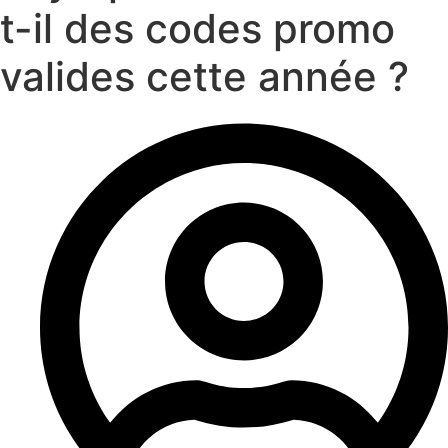
t-il des codes promo
valides cette année ?