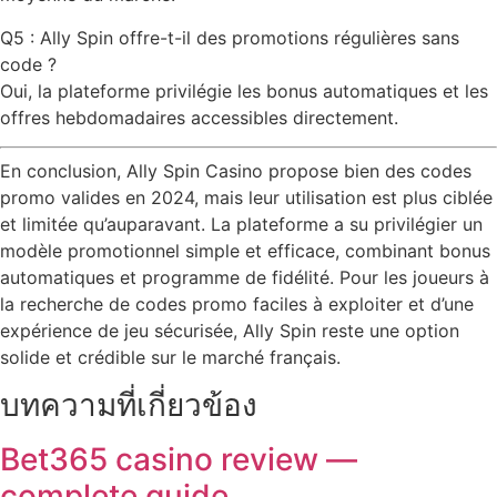
Q5 : Ally Spin offre-t-il des promotions régulières sans
code ?
Oui, la plateforme privilégie les bonus automatiques et les
offres hebdomadaires accessibles directement.
En conclusion, Ally Spin Casino propose bien des codes
promo valides en 2024, mais leur utilisation est plus ciblée
et limitée qu’auparavant. La plateforme a su privilégier un
modèle promotionnel simple et efficace, combinant bonus
automatiques et programme de fidélité. Pour les joueurs à
la recherche de codes promo faciles à exploiter et d’une
expérience de jeu sécurisée, Ally Spin reste une option
solide et crédible sur le marché français.
บทความที่เกี่ยวข้อง
Bet365 casino review —
complete guide