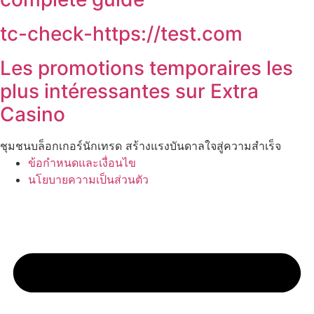
tc-check-https://test.com
Les promotions temporaires les
plus intéressantes sur Extra
Casino
ชุมชนบล็อกเกอร์นักเทรด สร้างแรงบันดาลใจสู่ความสำเร็จ
ข้อกำหนดและเงื่อนไข
นโยบายความเป็นส่วนตัว