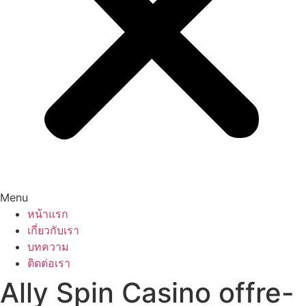
Menu
หน้าแรก
เกี่ยวกับเรา
บทความ
ติดต่อเรา
Ally Spin Casino offre-