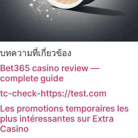
บทความที่เกี่ยวข้อง
Bet365 casino review —
complete guide
tc-check-https://test.com
Les promotions temporaires les
plus intéressantes sur Extra
Casino