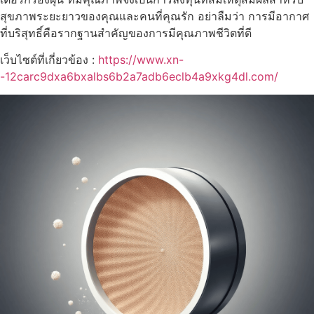
สุขภาพระยะยาวของคุณและคนที่คุณรัก อย่าลืมว่า การมีอากาศ
ที่บริสุทธิ์คือรากฐานสำคัญของการมีคุณภาพชีวิตที่ดี
เว็บไซต์ที่เกี่ยวข้อง :
https://www.xn-
-12carc9dxa6bxalbs6b2a7adb6eclb4a9xkg4dl.com/