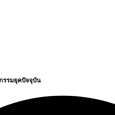
รมยุคปัจจุบัน