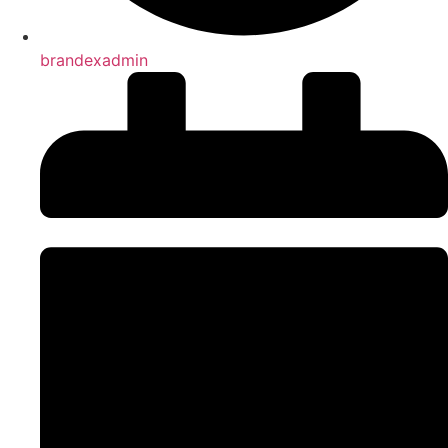
brandexadmin