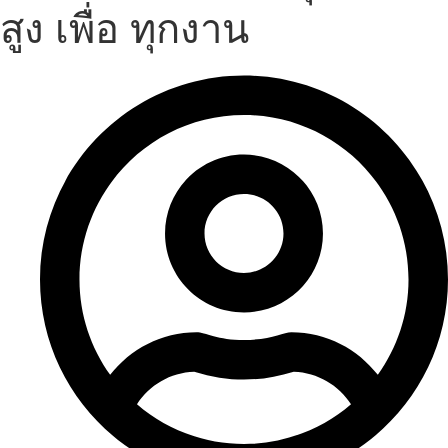
สูง เพื่อ ทุกงาน