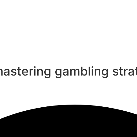
mastering gambling stra