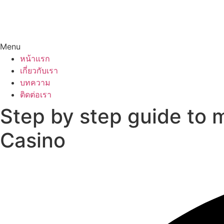
Menu
หน้าแรก
เกี่ยวกับเรา
บทความ
ติดต่อเรา
Step by step guide to 
Casino