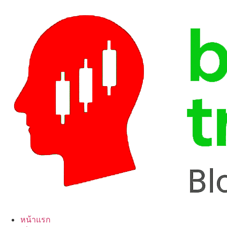
Skip
to
content
หน้าแรก