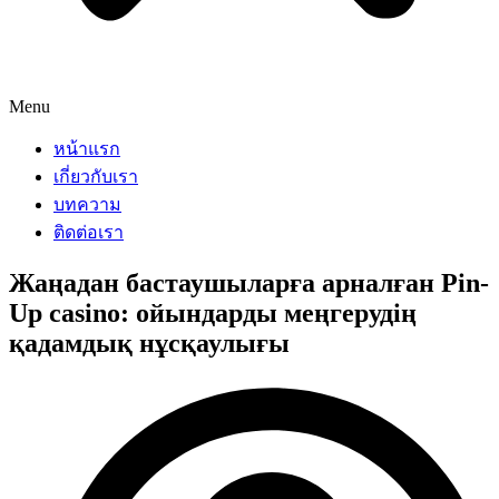
Menu
หน้าแรก
เกี่ยวกับเรา
บทความ
ติดต่อเรา
Жаңадан бастаушыларға арналған Pin-
Up casino: ойындарды меңгерудің
қадамдық нұсқаулығы