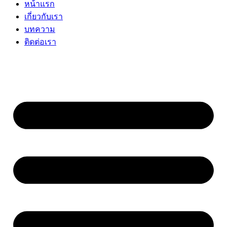
หน้าแรก
เกี่ยวกับเรา
บทความ
ติดต่อเรา