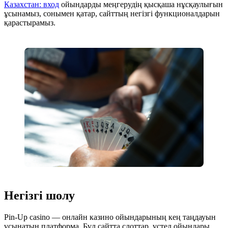
Казахстан: вход
ойындарды меңгерудің қысқаша нұсқаулығын
ұсынамыз, сонымен қатар, сайттың негізгі функционалдарын
қарастырамыз.
Негізгі шолу
Pin-Up casino — онлайн казино ойындарының кең таңдауын
ұсынатын платформа. Бұл сайтта слоттар, үстел ойындары