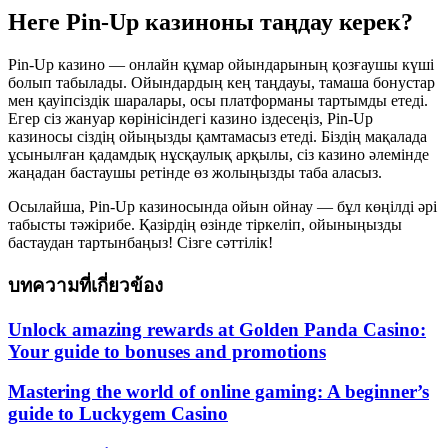
Неге Pin-Up казиноны таңдау керек?
Pin-Up казино — онлайн құмар ойындарының қозғаушы күші
болып табылады. Ойындардың кең таңдауы, тамаша бонустар
мен қауіпсіздік шаралары, осы платформаны тартымды етеді.
Егер сіз жануар көрінісіндегі казино іздесеңіз, Pin-Up
казиносы сіздің ойыңызды қамтамасыз етеді. Біздің мақалада
ұсынылған қадамдық нұсқаулық арқылы, сіз казино әлемінде
жаңадан бастаушы ретінде өз жолыңызды таба аласыз.
Осылайша, Pin-Up казиносында ойын ойнау — бұл көңілді әрі
табысты тәжірибе. Қазірдің өзінде тіркеліп, ойыныңызды
бастаудан тартынбаңыз! Сізге сәттілік!
บทความที่เกี่ยวข้อง
Unlock amazing rewards at Golden Panda Casino:
Your guide to bonuses and promotions
Mastering the world of online gaming: A beginner’s
guide to Luckygem Casino