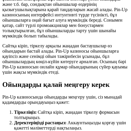
және т.б. бар, сондықтан ойыншылар өздерінің
қызығушылықтарына қарай таңдауларын жасай алады. Pin-Up
казиносының интерфейсі интуитивті түрде түсінікті, бұл
ойыншыларға оңай бағыт алуға мүмкіндік береді. Сонымен
қатар, сайт түрлі промоакциялар мен бонустармен
толықтырылған, бұл ойыншыларды тарту үшін шынайы
мүмкіндік болып табылады.
Сайтқа кіріп, тіркелу арқылы жаңадан бастаушылар өз
ойындарын бастай алады. Pin-Up казиносы ойыншыларға
қауіпсіз және сенімді ойын тәжірибесін ұсынады, бұл
ойыншылардың көңіл-күйін көтеруге арналған. Осының бәрі
Pin-Up казиносын онлайн құмар ойындарының сүйер қауымы
үшін жақсы мүмкіндік етеді.
Ойындарды қалай меңгеру керек
Pin-Up казиносында ойындарды меңгеру үшін, сіз мынадай
қадамдарды орындауыңыз қажет:
Тіркеліңіз:
Сайтқа кіріп, жаңадан тіркелу формасын
толтырыңыз.
Деректеріңізді растаңыз:
Аккаунтыңызды қорғау үшін
қажетті мәліметтерді нақтылаңыз.