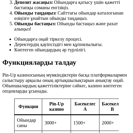
Депозит жасаңыз:
Ойындарға қатысу үшін қажетті
бастапқы соманы енгізіңіз.
Ойынды таңдаңыз:
Сайттағы ойындар каталогынан
өзіңізге ұнайтын ойынды таңдаңыз.
Ойынды бастаңыз:
Ойынды бастаңыз және рахат
алыңыз!
Ойындарға оңай тіркелу процесі.
Деректердің қауіпсіздігі мен құпиялылығы.
Көптеген ойындардың әр түрлілігі.
Функцияларды талдау
Pin-Up казиносының мүмкіндіктерін басқа платформалармен
салыстыру арқылы оның артықшылықтарын анықтау оңай.
Ойыншылардың қажеттіліктеріне сәйкес, казино көптеген
опцияларды ұсынады.
Pin-Up
Бәсекелес
Бәсекелес
Функция
казино
A
B
Ойындар
3000+
1500+
2000+
саны