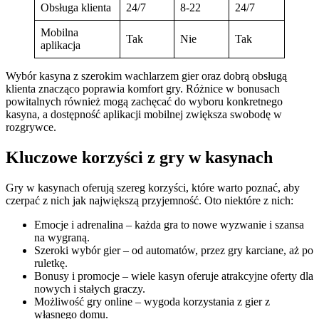
Obsługa klienta
24/7
8-22
24/7
Mobilna
Tak
Nie
Tak
aplikacja
Wybór kasyna z szerokim wachlarzem gier oraz dobrą obsługą
klienta znacząco poprawia komfort gry. Różnice w bonusach
powitalnych również mogą zachęcać do wyboru konkretnego
kasyna, a dostępność aplikacji mobilnej zwiększa swobodę w
rozgrywce.
Kluczowe korzyści z gry w kasynach
Gry w kasynach oferują szereg korzyści, które warto poznać, aby
czerpać z nich jak największą przyjemność. Oto niektóre z nich:
Emocje i adrenalina – każda gra to nowe wyzwanie i szansa
na wygraną.
Szeroki wybór gier – od automatów, przez gry karciane, aż po
ruletkę.
Bonusy i promocje – wiele kasyn oferuje atrakcyjne oferty dla
nowych i stałych graczy.
Możliwość gry online – wygoda korzystania z gier z
własnego domu.