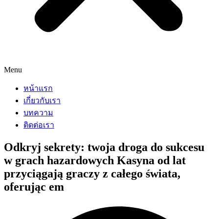
Menu
หน้าแรก
เกี่ยวกับเรา
บทความ
ติดต่อเรา
Odkryj sekrety: twoja droga do sukcesu
w grach hazardowych Kasyna od lat
przyciągają graczy z całego świata,
oferując em