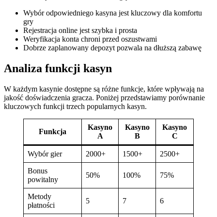
Wybór odpowiedniego kasyna jest kluczowy dla komfortu
gry
Rejestracja online jest szybka i prosta
Weryfikacja konta chroni przed oszustwami
Dobrze zaplanowany depozyt pozwala na dłuższą zabawę
Analiza funkcji kasyn
W każdym kasynie dostępne są różne funkcje, które wpływają na
jakość doświadczenia gracza. Poniżej przedstawiamy porównanie
kluczowych funkcji trzech popularnych kasyn.
Kasyno
Kasyno
Kasyno
Funkcja
A
B
C
Wybór gier
2000+
1500+
2500+
Bonus
50%
100%
75%
powitalny
Metody
5
7
6
płatności