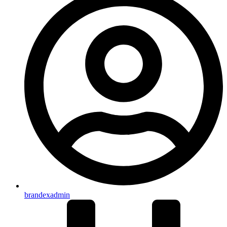
brandexadmin