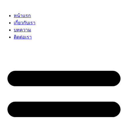
Skip
to
content
หน้าแรก
เกี่ยวกับเรา
บทความ
ติดต่อเรา