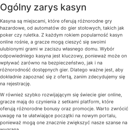
Ogólny zarys kasyn
Kasyna są miejscami, które oferują różnorodne gry
hazardowe, od automatów do gier stołowych, takich jak
poker czy ruletka. Z każdym rokiem popularność kasyn
online rośnie, a gracze mogą cieszyć się swoimi
ulubionymi grami w zaciszu własnego domu. Wybór
odpowiedniego kasyna jest kluczowy, ponieważ może on
wpływać zarówno na bezpieczeństwo, jak i na
różnorodność dostępnych gier. Dlatego ważne jest, aby
dokładnie zapoznać się z ofertą, zanim zdecydujemy się
na rejestrację.
W również szybko rozwijającym się świecie gier online,
gracze mają do czynienia z setkami platform, które
oferują różnorodne bonusy oraz promocje. Warto zwrócić
uwagę na te ułatwiające początki na nowym portalu,
ponieważ mogą one znacznie zwiększyć nasze szanse na
wygraną.