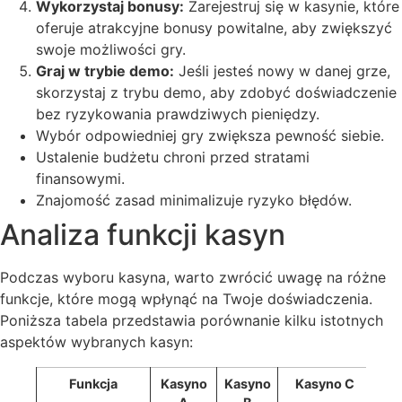
Wykorzystaj bonusy:
Zarejestruj się w kasynie, które
oferuje atrakcyjne bonusy powitalne, aby zwiększyć
swoje możliwości gry.
Graj w trybie demo:
Jeśli jesteś nowy w danej grze,
skorzystaj z trybu demo, aby zdobyć doświadczenie
bez ryzykowania prawdziwych pieniędzy.
Wybór odpowiedniej gry zwiększa pewność siebie.
Ustalenie budżetu chroni przed stratami
finansowymi.
Znajomość zasad minimalizuje ryzyko błędów.
Analiza funkcji kasyn
Podczas wyboru kasyna, warto zwrócić uwagę na różne
funkcje, które mogą wpłynąć na Twoje doświadczenia.
Poniższa tabela przedstawia porównanie kilku istotnych
aspektów wybranych kasyn:
Funkcja
Kasyno
Kasyno
Kasyno C