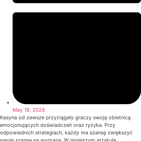
May 18, 2026
Kasyna od zawsze przyciągały graczy swoją obietnicą
emocjonujących doświadczeń oraz ryzyka. Przy
odpowiednich strategiach, każdy ma szansę zwiększyć
swoje szanse na wygraną. W niniejszym artykule