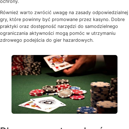
ochrony.
Również warto zwrócić uwagę na zasady odpowiedzialnej
gry, które powinny być promowane przez kasyno. Dobre
praktyki oraz dostępność narzędzi do samodzielnego
ograniczania aktywności mogą pomóc w utrzymaniu
zdrowego podejścia do gier hazardowych.