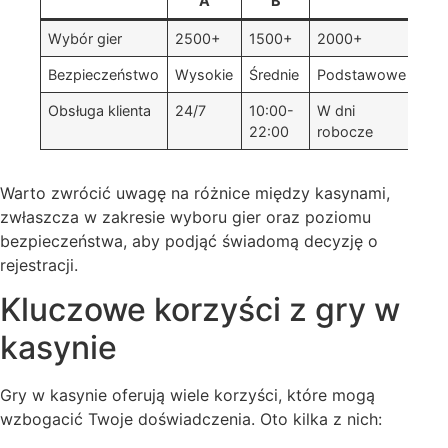
A
B
Wybór gier
2500+
1500+
2000+
Bezpieczeństwo
Wysokie
Średnie
Podstawowe
Obsługa klienta
24/7
10:00-
W dni
22:00
robocze
Warto zwrócić uwagę na różnice między kasynami,
zwłaszcza w zakresie wyboru gier oraz poziomu
bezpieczeństwa, aby podjąć świadomą decyzję o
rejestracji.
Kluczowe korzyści z gry w
kasynie
Gry w kasynie oferują wiele korzyści, które mogą
wzbogacić Twoje doświadczenia. Oto kilka z nich: