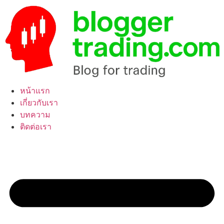
Skip
to
content
หน้าแรก
เกี่ยวกับเรา
บทความ
ติดต่อเรา