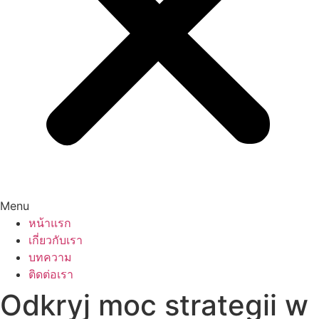
Menu
หน้าแรก
เกี่ยวกับเรา
บทความ
ติดต่อเรา
Odkryj moc strategii w