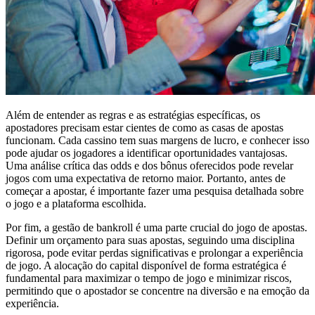
Além de entender as regras e as estratégias específicas, os
apostadores precisam estar cientes de como as casas de apostas
funcionam. Cada cassino tem suas margens de lucro, e conhecer isso
pode ajudar os jogadores a identificar oportunidades vantajosas.
Uma análise crítica das odds e dos bônus oferecidos pode revelar
jogos com uma expectativa de retorno maior. Portanto, antes de
começar a apostar, é importante fazer uma pesquisa detalhada sobre
o jogo e a plataforma escolhida.
Por fim, a gestão de bankroll é uma parte crucial do jogo de apostas.
Definir um orçamento para suas apostas, seguindo uma disciplina
rigorosa, pode evitar perdas significativas e prolongar a experiência
de jogo. A alocação do capital disponível de forma estratégica é
fundamental para maximizar o tempo de jogo e minimizar riscos,
permitindo que o apostador se concentre na diversão e na emoção da
experiência.