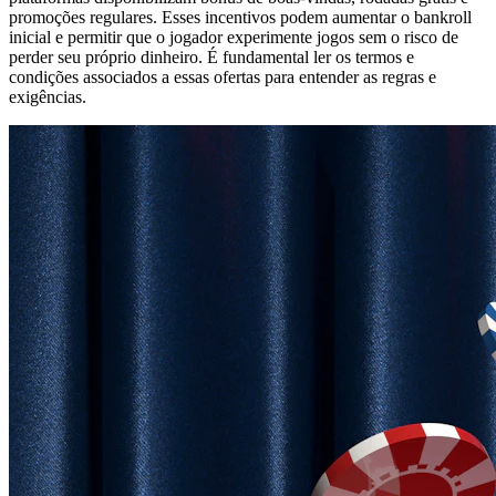
promoções regulares. Esses incentivos podem aumentar o bankroll
inicial e permitir que o jogador experimente jogos sem o risco de
perder seu próprio dinheiro. É fundamental ler os termos e
condições associados a essas ofertas para entender as regras e
exigências.