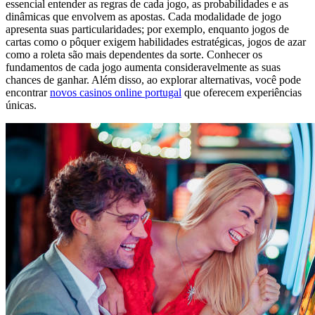
essencial entender as regras de cada jogo, as probabilidades e as
dinâmicas que envolvem as apostas. Cada modalidade de jogo
apresenta suas particularidades; por exemplo, enquanto jogos de
cartas como o pôquer exigem habilidades estratégicas, jogos de azar
como a roleta são mais dependentes da sorte. Conhecer os
fundamentos de cada jogo aumenta consideravelmente as suas
chances de ganhar. Além disso, ao explorar alternativas, você pode
encontrar
novos casinos online portugal
que oferecem experiências
únicas.