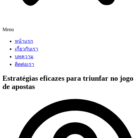
Menu
หน้าแรก
เกี่ยวกับเรา
บทความ
ติดต่อเรา
Estratégias eficazes para triunfar no jogo
de apostas