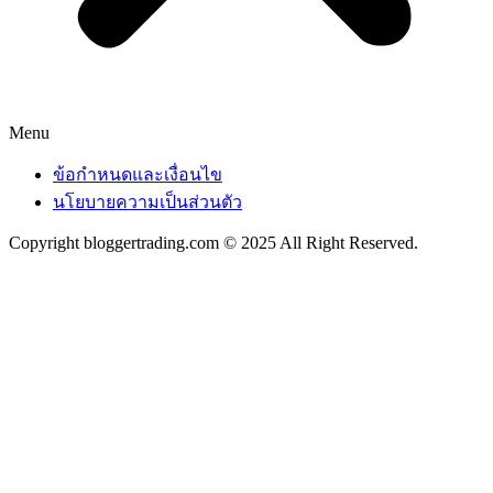
Menu
ข้อกำหนดและเงื่อนไข
นโยบายความเป็นส่วนตัว
Copyright bloggertrading.com © 2025 All Right Reserved.