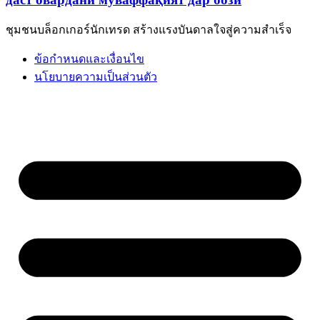
ชุมชนบล็อกเกอร์นักเทรด สร้างแรงบันดาลใจสู่ความสำเร็จ
ข้อกำหนดและเงื่อนไข
นโยบายความเป็นส่วนตัว