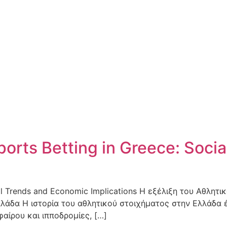
ports Betting in Greece: Soci
ial Trends and Economic Implications Η εξέλιξη του Αθλητ
λάδα Η ιστορία του αθλητικού στοιχήματος στην Ελλάδα έ
αίρου και ιπποδρομίες, […]