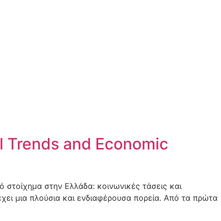
al Trends and Economic
ικό στοίχημα στην Ελλάδα: κοινωνικές τάσεις και
χει μια πλούσια και ενδιαφέρουσα πορεία. Από τα πρώτα