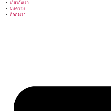
เกี่ยวกับเรา
บทความ
ติดต่อเรา