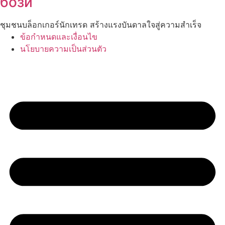
бозӣ
ชุมชนบล็อกเกอร์นักเทรด สร้างแรงบันดาลใจสู่ความสำเร็จ
ข้อกำหนดและเงื่อนไข
นโยบายความเป็นส่วนตัว