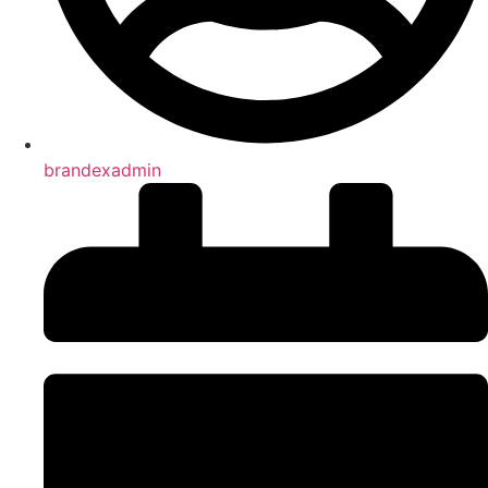
brandexadmin