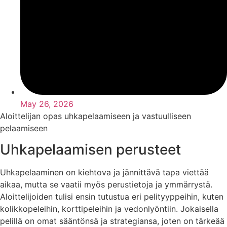
May 26, 2026
Aloittelijan opas uhkapelaamiseen ja vastuulliseen
pelaamiseen
Uhkapelaamisen perusteet
Uhkapelaaminen on kiehtova ja jännittävä tapa viettää
aikaa, mutta se vaatii myös perustietoja ja ymmärrystä.
Aloittelijoiden tulisi ensin tutustua eri pelityyppeihin, kuten
kolikkopeleihin, korttipeleihin ja vedonlyöntiin. Jokaisella
pelillä on omat sääntönsä ja strategiansa, joten on tärkeää