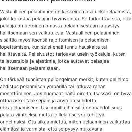
Vastuullinen pelaaminen on keskeinen osa uhkapelaamista,
joka korostaa pelaajan hyvinvointia. Se tarkoittaa sitä, että
pelaaja on tietoinen omasta pelaamisestaan ja pystyy
hallitsemaan sen vaikutuksia. Vastuullinen pelaaminen
sisältää myös itsensä rajoittamisen ja pelaamisen
lopettamisen, kun se ei enää tunnu hauskalta tai
hallittavalta. Pelisivustot tarjoavat usein työkaluja, kuten
talletusrajoja ja ajastimia, jotka auttavat pelaajaa
hallitsemaan pelaamistaan.
On tärkeää tunnistaa peliongelman merkit, kuten pelihimo,
ahdistus pelaamisen ympärillä tai jatkuva rahan
menettäminen. Jos huomaat näitä oireita itsessäsi, on hyvä
ottaa askel taaksepäin ja arvioida suhdetta
uhkapelaamiseen. Useimmilla ihmisillä on mahdollisuus
pelata viihteeksi, mutta joillekin se voi kehittyä
ongelmaksi. Ota aikaa miettiä, miten pelaaminen vaikuttaa
elämääsi ja varmista, että se pysyy mukavana